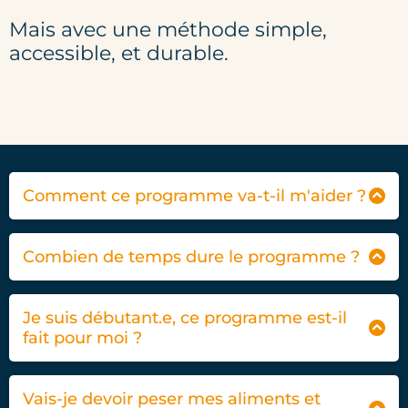
Mais avec une méthode simple,
accessible, et durable.
Comment ce programme va-t-il m'aider ?
Road to RX répond aux vraies questions que se
posent les CrossFiteurs au quotidien :
Combien de temps dure le programme ?
Le programme n’a pas de durée fixe : il est conçu
Pas avec des règles toutes faites, mais avec une
pour être suivi de manière autonome.
méthode claire pour devenir autonome
dans
Je suis débutant.e, ce programme est-il
votre nutrition.
Vous
avancez à votre rythme
, selon vos objectifs
fait pour moi ?
et vos contraintes.
Bien entendu !
Le programme vous aide notamment à répondre
à des questions comme :
Une fois inscrit.e, vous avez un
accès illimité
, ce
Ce programme est fait pour les
crossfiteur
Vais-je devoir peser mes aliments et