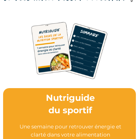
Nutriguide
du sportif
Une semaine pour retrouver énergie et
clarté dans votre alimentation